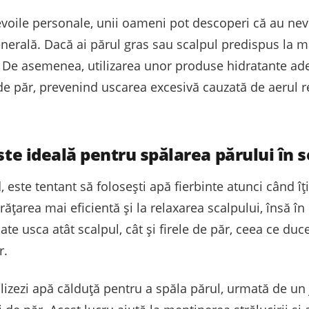
 nevoile personale, unii oameni pot descoperi că au ne
enerală. Dacă ai părul gras sau scalpul predispus la mă
. De asemenea, utilizarea unor produse hidratante ad
i de păr, prevenind uscarea excesivă cauzată de aerul re
este ideală pentru spălarea părului în 
este tentant să folosești apă fierbinte atunci când îț
rățarea mai eficientă și la relaxarea scalpului, însă în 
te usca atât scalpul, cât și firele de păr, ceea ce duce
r.
izezi apă călduță pentru a spăla părul, urmată de un j