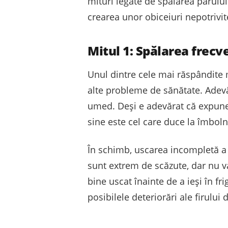
mituri legate de spălarea părului
crearea unor obiceiuri nepotrivit
Mitul 1: Spălarea frecv
Unul dintre cele mai răspândite m
alte probleme de sănătate. Adevăr
umed. Deși e adevărat că expune
sine este cel care duce la îmboln
În schimb, uscarea incompletă a 
sunt extrem de scăzute, dar nu va
bine uscat înainte de a ieși în fr
posibilele deteriorări ale firului 