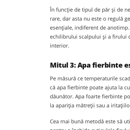
În funcție de tipul de păr și de
rare, dar asta nu este o regulă g
esențiale, indiferent de anotimp
echilibrului scalpului și a firulu
interior.
Mitul 3: Apa fierbinte 
Pe măsură ce temperaturile scad, 
că apa fierbinte poate ajuta la cu
dăunător. Apa foarte fierbinte poa
la apariția mătreții sau a iritațiilo
Cea mai bună metodă este să util