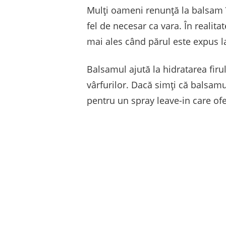
Mulți oameni renunță la balsam î
fel de necesar ca vara. În realit
mai ales când părul este expus la
Balsamul ajută la hidratarea firu
vârfurilor. Dacă simți că balsamu
pentru un spray leave-in care ofe