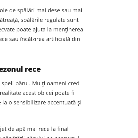
voie de spălări mai dese sau mai
treață, spălările regulate sunt
ecvate poate ajuta la menținerea
ce sau încălzirea artificială din
sezonul rece
i speli părul. Mulți oameni cred
realitate acest obicei poate fi
 la o sensibilizare accentuată și
et de apă mai rece la final