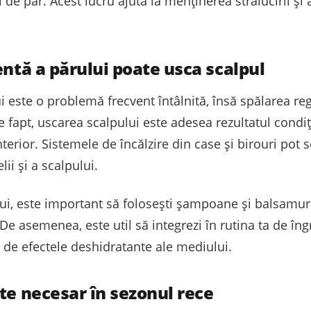
i de păr. Acest lucru ajută la menținerea strălucirii și
entă a părului poate usca scalpul
i este o problemă frecvent întâlnită, însă spălarea re
 fapt, uscarea scalpului este adesea rezultatul condiț
nterior. Sistemele de încălzire din case și birouri pot
ii și a scalpului.
ui, este important să folosești șampoane și balsamuri
 De asemenea, este util să integrezi în rutina ta de îng
l de efectele deshidratante ale mediului.
te necesar în sezonul rece