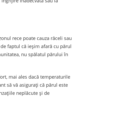
îngrijire inadecvată sau la
ezonul rece poate cauza răceli sau
 de faptul că ieșim afară cu părul
nitatea, nu spălatul părului în
ort, mai ales dacă temperaturile
nt să vă asigurați că părul este
nzațiile neplăcute și de