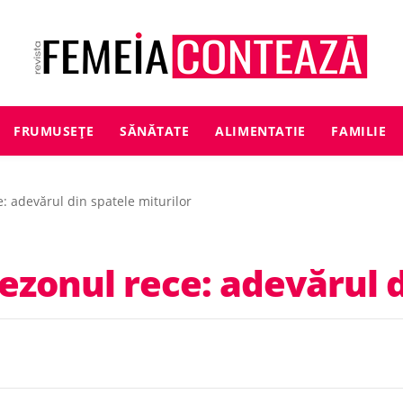
FRUMUSEȚE
SĂNĂTATE
ALIMENTATIE
FAMILIE
: adevărul din spatele miturilor
sezonul rece: adevărul d