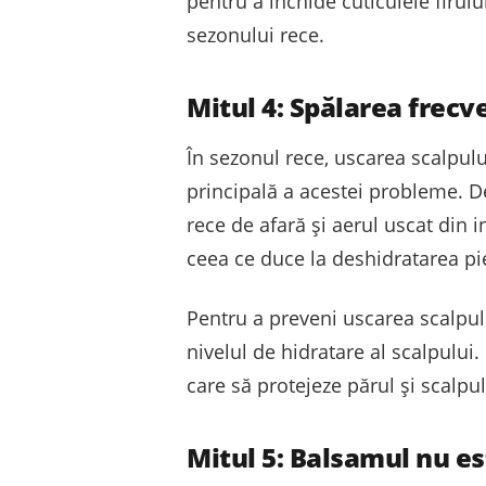
pentru a închide cuticulele firulu
sezonului rece.
Mitul 4: Spălarea frecv
În sezonul rece, uscarea scalpulu
principală a acestei probleme. De
rece de afară și aerul uscat din i
ceea ce duce la deshidratarea piel
Pentru a preveni uscarea scalpul
nivelul de hidratare al scalpului.
care să protejeze părul și scalpu
Mitul 5: Balsamul nu es