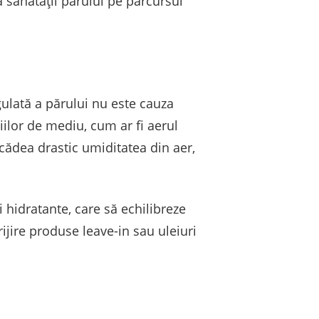
 a sănătății părului pe parcursul
gulată a părului nu este cauza
iilor de mediu, cum ar fi aerul
 scădea drastic umiditatea din aer,
 hidratante, care să echilibreze
rijire produse leave-in sau uleiuri