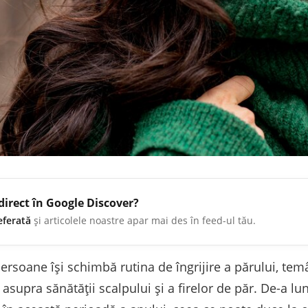
direct în Google Discover?
eferată
și articolele noastre apar mai des în feed-ul tău.
persoane își schimbă rutina de îngrijire a părului, te
asupra sănătății scalpului și a firelor de păr. De-a lun