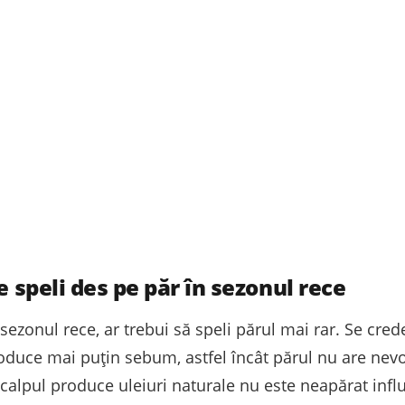
e speli des pe păr în sezonul rece
n sezonul rece, ar trebui să speli părul mai rar. Se cr
oduce mai puțin sebum, astfel încât părul nu are nevoie
e scalpul produce uleiuri naturale nu este neapărat inf