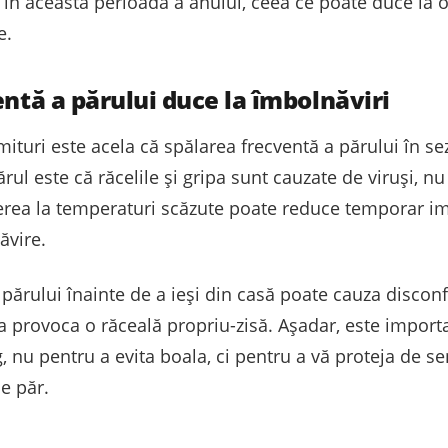
 în această perioadă a anului, ceea ce poate duce la o 
e.
entă a părului duce la îmbolnăviri
ituri este acela că spălarea frecventă a părului în s
ul este că răcelile și gripa sunt cauzate de viruși, nu
rea la temperaturi scăzute poate reduce temporar imu
ăvire.
părului înainte de a ieși din casă poate cauza disconf
 provoca o răceală propriu-zisă. Așadar, este importa
ig, nu pentru a evita boala, ci pentru a vă proteja de se
de păr.