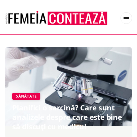
SĂNĂTATE
Planifici o sarcină? Care sunt
analizele despre care este bine
să discuți cu medicul