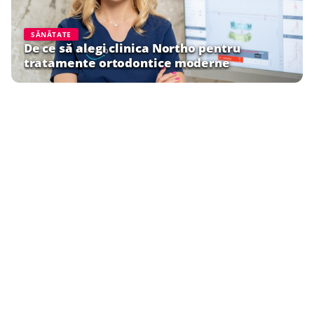
SĂNĂTATE
De ce să alegi clinica Northo pentru
tratamente ortodontice moderne