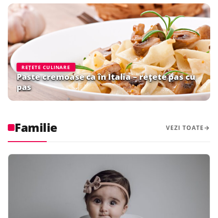
REȚETE CULINARE
Paste cremoase ca în Italia – rețete pas cu
pas
Familie
VEZI TOATE