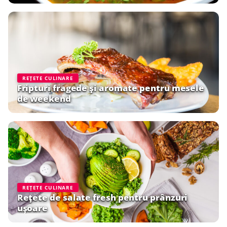
REȚETE CULINARE
Fripturi fragede și aromate pentru mesele
de weekend
REȚETE CULINARE
Rețete de salate fresh pentru prânzuri
ușoare