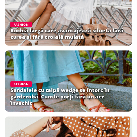
FASHION
Rochia largă care avantajează silueta fără
curea și fără croială mulată
FASHION
Sandalele cu talpă wedge se întorc în
garderobă. Cum le porți fără un aer
învechit