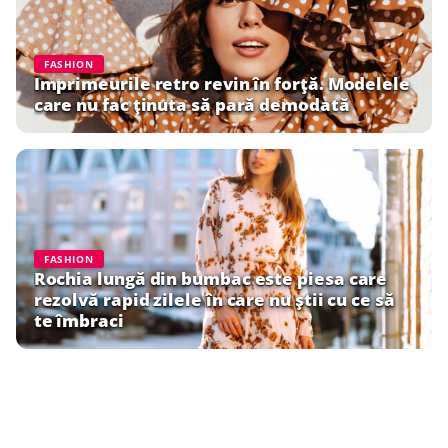
FASHION
Imprimeurile retro revin în forță. Modelele
care nu fac ținuta să pară demodată
FASHION
Rochia lungă din bumbac este piesa care
rezolvă rapid zilele în care nu știi cu ce să
te îmbraci