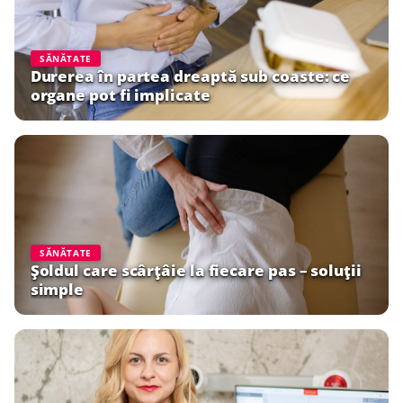
SĂNĂTATE
Durerea în partea dreaptă sub coaste: ce
organe pot fi implicate
SĂNĂTATE
Șoldul care scârțâie la fiecare pas – soluții
simple