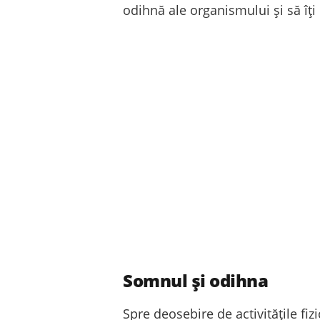
odihnă ale organismului și să îți
Somnul și odihna
Spre deosebire de activitățile fiz