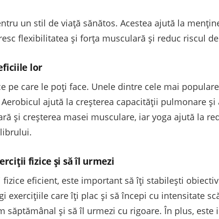
pentru un stil de viață sănătos. Acestea ajută la menține
sc flexibilitatea și forța musculară și reduc riscul de
ficiile lor
zice pe care le poți face. Unele dintre cele mai popular
Aerobicul ajută la creșterea capacității pulmonare și
ă și creșterea masei musculare, iar yoga ajută la red
librului.
ciții fizice și să îl urmezi
fizice eficient, este important să îți stabilești obiectiv
exercițiile care îți plac și să începi cu intensitate sc
 săptămânal și să îl urmezi cu rigoare. În plus, este