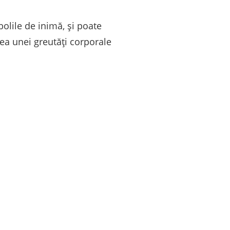
bolile de inimă, și poate
rea unei greutăți corporale