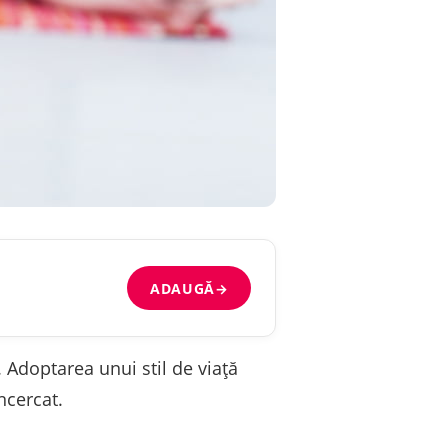
ADAUGĂ
→
. Adoptarea unui stil de viață
ncercat.