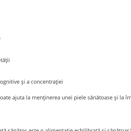
e
tății
gnitive și a concentrației
 poate ajuta la menținerea unei piele sănătoase și la î
iață sănătos este o alimentație echilibrată și sănătoa