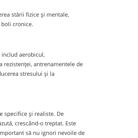
rea stării fizice și mentale,
 boli cronice.
e includ aerobicul,
 a rezistenței, antrenamentele de
ucerea stresului și la
e specifice și realiste. De
ăzută, crescând-o treptat. Este
 important să nu ignori nevoile de