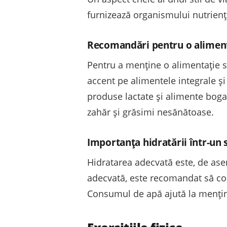
furnizează organismului nutrienț
Recomandări pentru o aliment
Pentru a menține o alimentație s
accent pe alimentele integrale și
produse lactate și alimente boga
zahăr și grăsimi nesănătoase.
Importanța hidratării într-un s
Hidratarea adecvată este, de ase
adecvată, este recomandat să cons
Consumul de apă ajută la menține