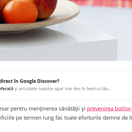
direct în Google Discover?
eferată
și articolele noastre apar mai des în feed-ul tău.
cesar pentru menținerea sănătății și
prevenirea bolilor
eficiile pe termen lung fac toate eforturile demne de î