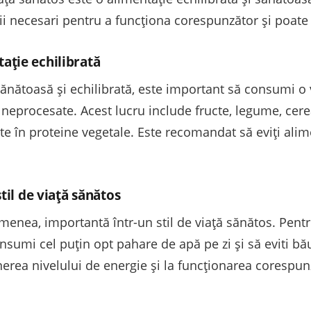
ii necesari pentru a funcționa corespunzător și poate
ație echilibrată
ănătoasă și echilibrată, este important să consumi o 
 neprocesate. Acest lucru include fructe, legume, cerea
te în proteine vegetale. Este recomandat să eviți alim
til de viață sănătos
menea, importantă într-un stil de viață sănătos. Pent
umi cel puțin opt pahare de apă pe zi și să eviti băutu
rea nivelului de energie și la funcționarea corespun