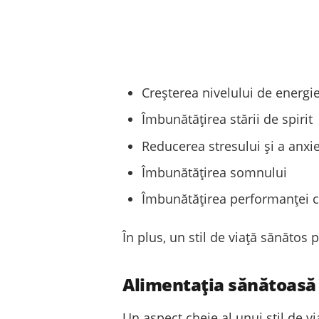
Creșterea nivelului de energi
Îmbunătățirea stării de spirit
Reducerea stresului și a anxie
Îmbunătățirea somnului
Îmbunătățirea performanței co
În plus, un stil de viață sănătos
Alimentația sănătoasă
Un aspect cheie al unui stil de v