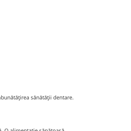
mbunătățirea sănătății dentare.
să. O alimentație sănătoasă