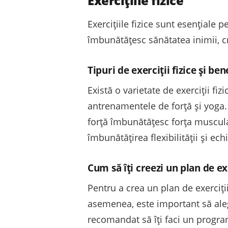
Exercițiile fizice
Exercițiile fizice sunt esențiale 
îmbunătățesc sănătatea inimii, cre
Tipuri de exerciții fizice și bene
Există o varietate de exerciții fi
antrenamentele de forță și yoga. 
forță îmbunătățesc forța muscular
îmbunătățirea flexibilității și echi
Cum să îți creezi un plan de exer
Pentru a crea un plan de exerciții 
asemenea, este important să alegi 
recomandat să îți faci un program