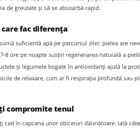
ia de greutate și să se absoarbă rapid.
 care fac diferența
umă suficientă apă pe parcursul zilei; pielea are nevo
 7‑8 ore pe noapte susțin regenerarea naturală a pielii
uctele și legumele bogate în antioxidanți ajută la prote
icile de relaxare, cum ar fi respirația profundă sau pl
-ți compromite tenul
ți cad în capcana unor obiceiuri dăunătoare. Iată câtev