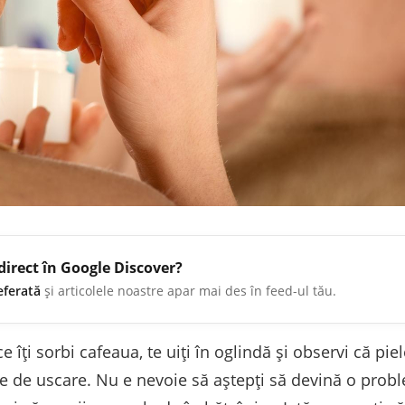
direct în Google Discover?
eferată
și articolele noastre apar mai des în feed-ul tău.
ce îți sorbi cafeaua, te uiți în oglindă și observi că pi
ie de uscare. Nu e nevoie să aștepți să devină o prob