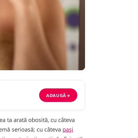
ADAUGĂ
→
elea ta arată obosită, cu câteva
lemă serioasă; cu câteva
pași