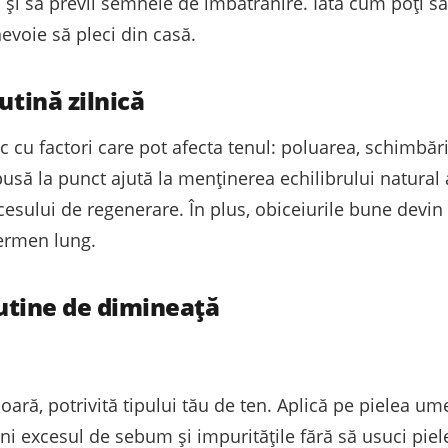
ea și să previi semnele de îmbătrânire. Iată cum poți să
 nevoie să pleci din casă.
utină zilnică
ic cu factori care pot afecta tenul: poluarea, schimbăr
usă la punct ajută la menținerea echilibrului natural a
ocesului de regenerare. În plus, obiceiurile bune devin
termen lung.
 rutine de dimineață
ară, potrivită tipului tău de ten. Aplică pe pielea um
ni excesul de sebum și impuritățile fără să usuci piel