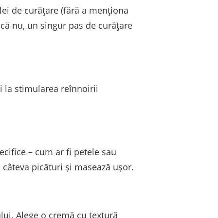
ulei de curățare (fără a menționa
acă nu, un singur pas de curățare
 la stimularea reînnoirii
cifice – cum ar fi petele sau
că câteva picături și masează ușor.
lui. Alege o cremă cu textură