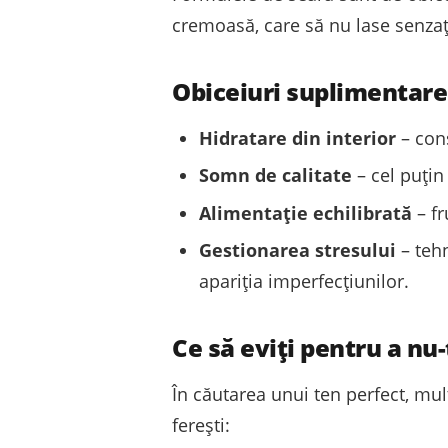
cremoasă, care să nu lase senzaț
Obiceiuri suplimentare
Hidratare din interior
– cons
Somn de calitate
– cel puțin
Alimentație echilibrată
– fr
Gestionarea stresului
– tehn
apariția imperfecțiunilor.
Ce să eviți pentru a nu
În căutarea unui ten perfect, mul
ferești: