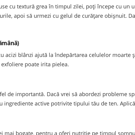
se cu textură grea în timpul zilei, poți începe cu un 
urile, apoi să urmezi cu gelul de curățare obișnuit. D
ptămână)
 acizi blânzi ajută la îndepărtarea celulelor moarte și
exfoliere poate irita pielea.
 fel de importantă. Dacă vrei să abordezi probleme spe
cu ingrediente active potrivite tipului tău de ten. Apli
i mai bogate, pentru a oferi nutriție pe timpul somnu