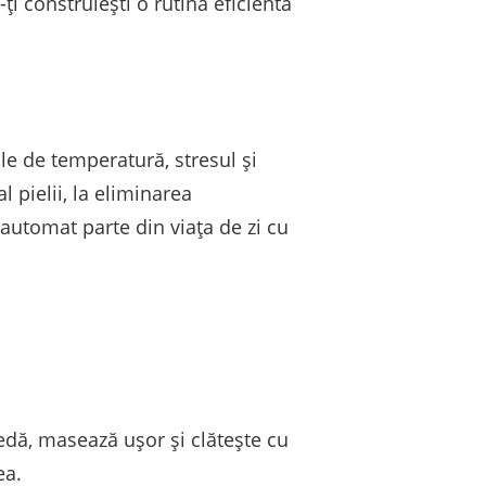
-ți construiești o rutină eficientă
ile de temperatură, stresul și
l pielii, la eliminarea
 automat parte din viața de zi cu
edă, masează ușor și clătește cu
ea.