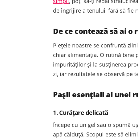
simpli
, poți să-ți redai strălucir
de îngrijire a tenului, fără să fie
De ce contează să ai o r
Piețele noastre se confruntă ziln
chiar alimentația. O rutină bine p
impurităților și la susținerea pr
zi, iar rezultatele se observă pe 
Pașii esențiali ai unei
1. Curățare delicată
Începe cu un gel sau o spumă ușo
apă călduță. Scopul este să elimi