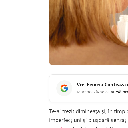
Vrei
Femeia Conteaza
Marchează-ne ca
sursă pr
Te-ai trezit dimineața și, în timp 
imperfecțiuni și o ușoară senzaț