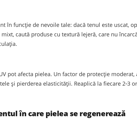
t în funcție de nevoile tale: dacă tenul este uscat, 
mixt, caută produse cu textură lejeră, care nu încarcă
ulația.
e UV pot afecta pielea. Un factor de protecție moderat, 
ele și pierderea elasticității. Reaplică la fiecare 2‑3 
ntul în care pielea se regenerează