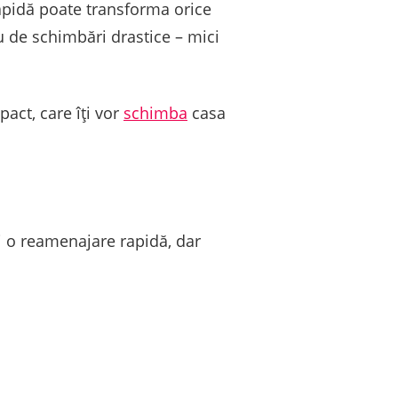
rapidă poate transforma orice
u de schimbări drastice – mici
pact, care îți vor
schimba
casa
i o reamenajare rapidă, dar