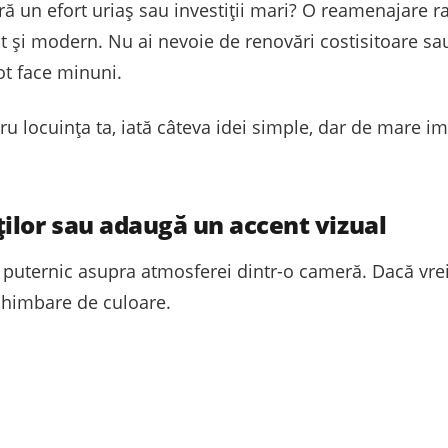
ără un efort uriaș sau investiții mari? O reamenajare 
ăt și modern. Nu ai nevoie de renovări costisitoare sa
ot face minuni.
ru locuința ta, iată câteva idei simple, dar de mare im
ilor sau adaugă un accent vizual
 puternic asupra atmosferei dintr-o cameră. Dacă vre
chimbare de culoare.