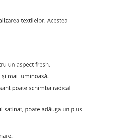
izarea textilelor. Acestea
ru un aspect fresh.
ă și mai luminoasă.
sant poate schimba radical
l satinat, poate adăuga un plus
mare.