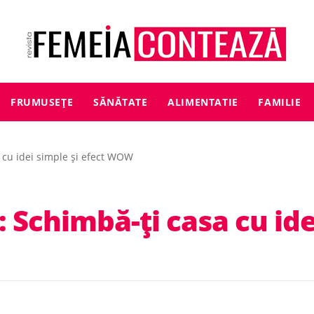
FRUMUSEȚE
SĂNĂTATE
ALIMENTATIE
FAMILIE
 cu idei simple și efect WOW
Schimbă-ți casa cu idei