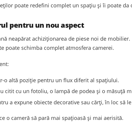
eților poate redefini complet un spațiu și îi poate da
ul pentru un nou aspect
ă neapărat achiziționarea de piese noi de mobilier. 
nte poate schimba complet atmosfera camerei.
ent:
o altă poziție pentru un flux diferit al spațiului.
u citit cu un fotoliu, o lampă de podea și o măsuță m
tru a expune obiecte decorative sau cărți, în loc să le
ace o cameră să pară mai spațioasă și mai aerisită.