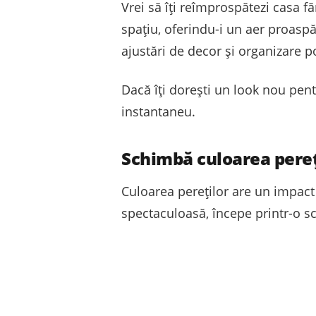
Vrei să îți reîmprospătezi casa f
spațiu, oferindu-i un aer proasp
ajustări de decor și organizare p
Dacă îți dorești un look nou pent
instantaneu.
Schimbă culoarea pereț
Culoarea pereților are un impact
spectaculoasă, începe printr-o s