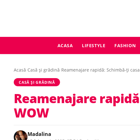
ACASA
LIFESTYLE
FASHION
Acasă
/
Casă și grădină
/
Reamenajare rapidă: Schimbă-ți casa
CASĂ ȘI GRĂDINĂ
Reamenajare rapidă: 
WOW
Madalina