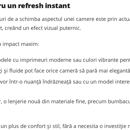
ru un refresh instant
ri de a schimba aspectul unei camere este prin actual
t, creând un efect vizual puternic.
un impact maxim:
dele cu imprimeuri moderne sau culori vibrante pent
gi și fluide pot face orice cameră să pară mai elegant
vor într-o nuanță îndrăzneață sau cu un model intere
, o lenjerie nouă din materiale fine, precum bumbacu
 plus de confort și stil, fără a necesita o investiție 