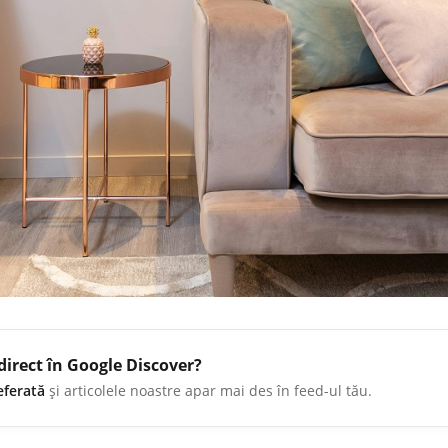
direct în Google Discover?
eferată
și articolele noastre apar mai des în feed-ul tău.