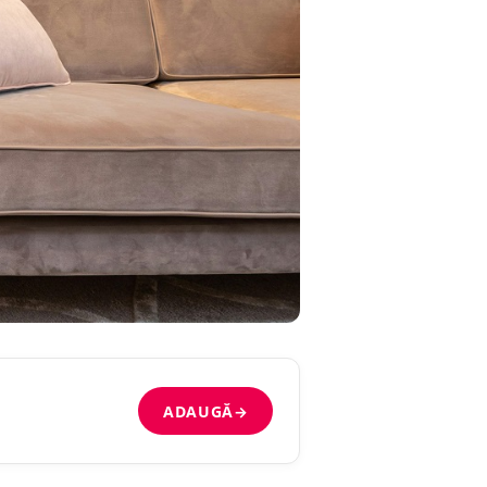
ADAUGĂ
→