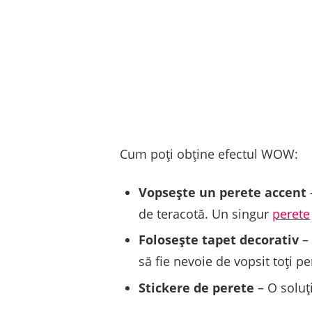
Cum poți obține efectul WOW:
Vopsește un perete accent
de teracotă. Un singur
perete
Folosește tapet decorativ
– 
să fie nevoie de vopsit toți per
Stickere de perete
– O soluț