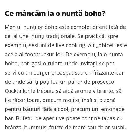
Ce mâncăm la o nuntă boho?
Meniul nunților boho este complet diferit față de
cel al unei nunți tradiționale. Se practică, spre
exemplu, sesiuni de live cooking. Alt ,,obicei” este
acela al foodtruckurilor. De exemplu, la o nunta
boho, poti găsi o rulotă, unde invitații se pot
servi cu un burger proaspăt sau un frizzante bar
de unde să îți poți lua un pahar de prosecco.
Cocktailurile trebuie să aibă arome vibrante, să
fie răcoritoare, precum mojito, însă și o zonă
pentru băuturi fără alcool, precum un lemonade
bar. Bufetul de aperitive poate conține tapas cu
brânză, hummus, fructe de mare sau chiar sushi.