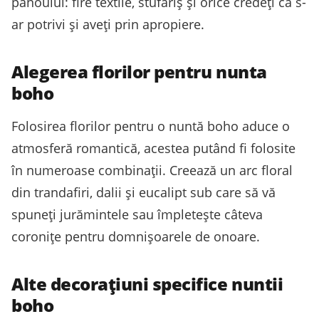
panoului: fire textile, stufăriș și orice credeți că s-
ar potrivi și aveți prin apropiere.
Alegerea florilor pentru nunta
boho
Folosirea florilor pentru o nuntă boho aduce o
atmosferă romantică, acestea putând fi folosite
în numeroase combinații. Creează un arc floral
din trandafiri, dalii și eucalipt sub care să vă
spuneți jurămintele sau împletește câteva
coronițe pentru domnișoarele de onoare.
Alte decorațiuni specifice nuntii
boho