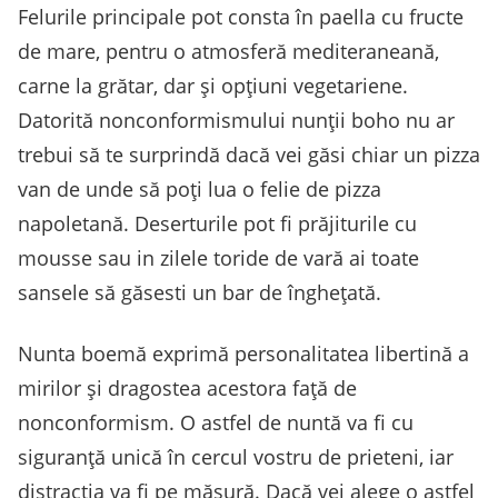
Felurile principale pot consta în paella cu fructe
de mare, pentru o atmosferă mediteraneană,
carne la grătar, dar și opțiuni vegetariene.
Datorită nonconformismului nunții boho nu ar
trebui să te surprindă dacă vei găsi chiar un pizza
van de unde să poți lua o felie de pizza
napoletană. Deserturile pot fi prăjiturile cu
mousse sau in zilele toride de vară ai toate
sansele să găsesti un bar de înghețată.
Nunta boemă exprimă personalitatea libertină a
mirilor și dragostea acestora față de
nonconformism. O astfel de nuntă va fi cu
siguranță unică în cercul vostru de prieteni, iar
distracția va fi pe măsură. Dacă vei alege o astfel