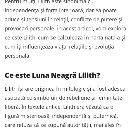
Pentru mulți, Lilith este sinonimă cu
independența și forța interioară, dar ea poate
aduce și tensiuni în relații, conflicte de putere și
provocări personale. În acest articol, vom explora
ce este Lilith, cum se calculează în harta natală și
cum îți influențează viața, relațiile și evoluția
personală.
Ce este Luna Neagră Lilith?
Lilith își are originea în mitologie și a fost adesea
asociată cu simboluri de rebeliune și feminitate
liberă. În textele antice, Lilith era văzută ca o
figură misterioasă, independentă și puternică,
care refuza să se supună autorității, mai ales în