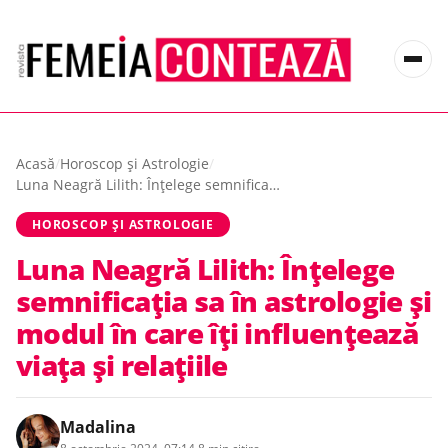
Acasă
/
Horoscop și Astrologie
/
Luna Neagră Lilith: Înțelege semnificația sa în astrologie și modul în care îți influențează viața și relațiile
HOROSCOP ȘI ASTROLOGIE
Luna Neagră Lilith: Înțelege
semnificația sa în astrologie și
modul în care îți influențează
viața și relațiile
Madalina