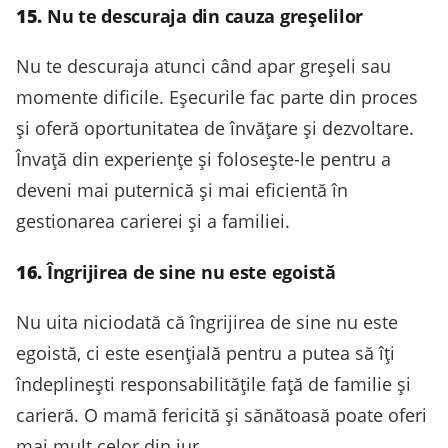
15.
Nu te descuraja din cauza greșelilor
Nu te descuraja atunci când apar greșeli sau
momente dificile. Eșecurile fac parte din proces
și oferă oportunitatea de învățare și dezvoltare.
Învață din experiențe și folosește-le pentru a
deveni mai puternică și mai eficientă în
gestionarea carierei și a familiei.
16.
Îngrijirea de sine nu este egoistă
Nu uita niciodată că îngrijirea de sine nu este
egoistă, ci este esențială pentru a putea să îți
îndeplinești responsabilitățile față de familie și
carieră. O mamă fericită și sănătoasă poate oferi
mai mult celor din jur.