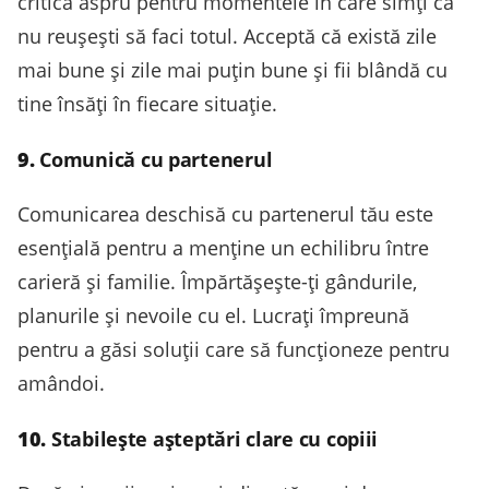
critica aspru pentru momentele în care simți că
nu reușești să faci totul. Acceptă că există zile
mai bune și zile mai puțin bune și fii blândă cu
tine însăți în fiecare situație.
9.
Comunică cu partenerul
Comunicarea deschisă cu partenerul tău este
esențială pentru a menține un echilibru între
carieră și familie. Împărtășește-ți gândurile,
planurile și nevoile cu el. Lucrați împreună
pentru a găsi soluții care să funcționeze pentru
amândoi.
10.
Stabilește așteptări clare cu copiii