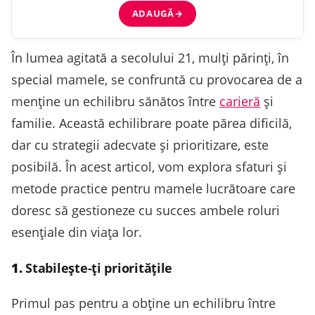
ADAUGĂ
→
În lumea agitată a secolului 21, mulți părinți, în
special mamele, se confruntă cu provocarea de a
menține un echilibru sănătos între
carieră
și
familie. Această echilibrare poate părea dificilă,
dar cu strategii adecvate și prioritizare, este
posibilă. În acest articol, vom explora sfaturi și
metode practice pentru mamele lucrătoare care
doresc să gestioneze cu succes ambele roluri
esențiale din viața lor.
1.
Stabilește-ți prioritățile
Primul pas pentru a obține un echilibru între