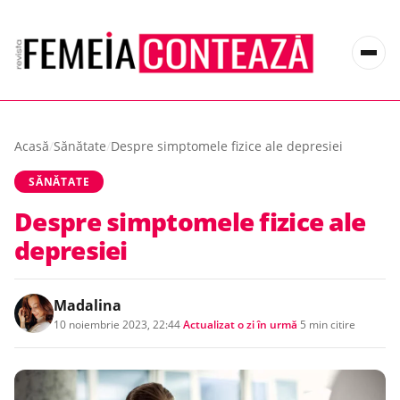
Acasă
/
Sănătate
/
Despre simptomele fizice ale depresiei
SĂNĂTATE
Despre simptomele fizice ale
depresiei
Madalina
10 noiembrie 2023, 22:44
·
Actualizat
o zi în urmă
·
5 min citire