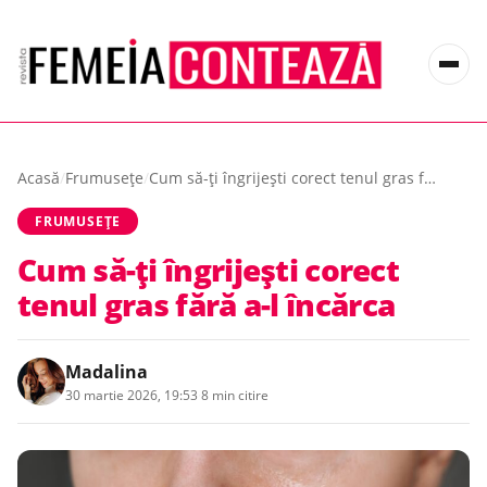
Acasă
/
Frumusețe
/
Cum să-ți îngrijești corect tenul gras fără a-l încărca
FRUMUSEȚE
Cum să-ți îngrijești corect
tenul gras fără a-l încărca
Madalina
30 martie 2026, 19:53
·
8 min citire