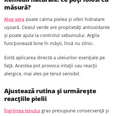
măsură?
Aloe vera
poate calma pielea și oferi hidratare
ușoară. Ceaiul verde are proprietăți antioxidante
și poate ajuta la controlul sebumului. Argila
funcționează bine în măști, însă nu zilnic.
Evită aplicarea directă a uleiurilor esențiale pe
față. Acestea pot provoca iritații sau reacții
alergice, mai ales pe tenul sensibil.
Ajustează rutina și urmărește
reacțiile pielii
Îngrijirea tenului
gras presupune consecvență și