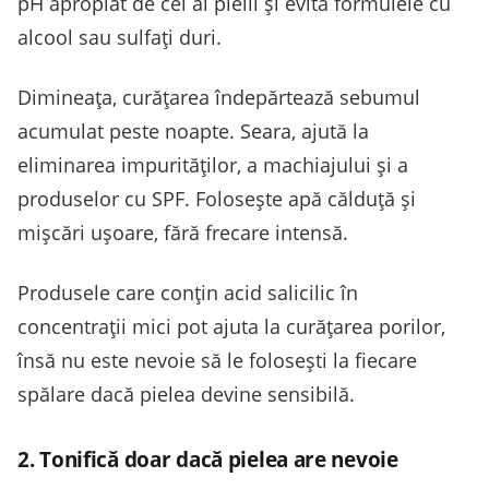
pH apropiat de cel al pielii și evită formulele cu
alcool sau sulfați duri.
Dimineața, curățarea îndepărtează sebumul
acumulat peste noapte. Seara, ajută la
eliminarea impurităților, a machiajului și a
produselor cu SPF. Folosește apă călduță și
mișcări ușoare, fără frecare intensă.
Produsele care conțin acid salicilic în
concentrații mici pot ajuta la curățarea porilor,
însă nu este nevoie să le folosești la fiecare
spălare dacă pielea devine sensibilă.
2. Tonifică doar dacă pielea are nevoie