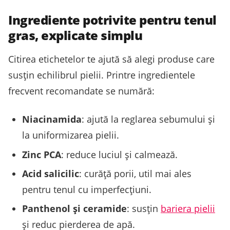
Ingrediente potrivite pentru tenul
gras, explicate simplu
Citirea etichetelor te ajută să alegi produse care
susțin echilibrul pielii. Printre ingredientele
frecvent recomandate se numără:
Niacinamida
: ajută la reglarea sebumului și
la uniformizarea pielii.
Zinc PCA
: reduce luciul și calmează.
Acid salicilic
: curăță porii, util mai ales
pentru tenul cu imperfecțiuni.
Panthenol și ceramide
: susțin
bariera pielii
și reduc pierderea de apă.