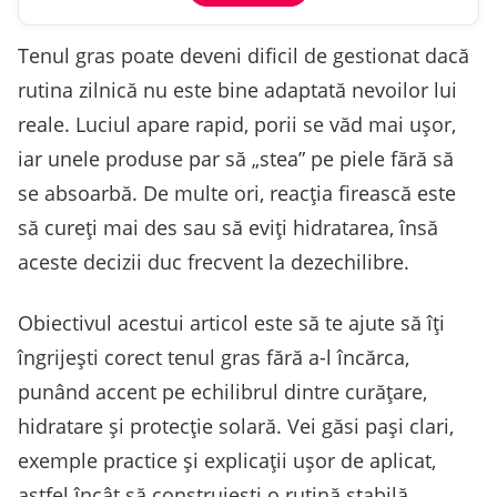
Tenul gras poate deveni dificil de gestionat dacă
rutina zilnică nu este bine adaptată nevoilor lui
reale. Luciul apare rapid, porii se văd mai ușor,
iar unele produse par să „stea” pe piele fără să
se absoarbă. De multe ori, reacția firească este
să cureți mai des sau să eviți hidratarea, însă
aceste decizii duc frecvent la dezechilibre.
Obiectivul acestui articol este să te ajute să îți
îngrijești corect tenul gras fără a-l încărca,
punând accent pe echilibrul dintre curățare,
hidratare și protecție solară. Vei găsi pași clari,
exemple practice și explicații ușor de aplicat,
astfel încât să construiești o rutină stabilă,