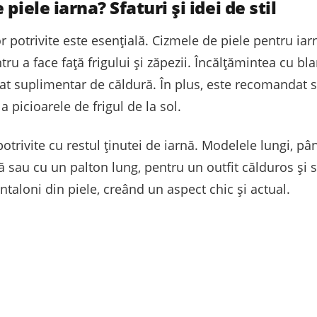
piele iarna? Sfaturi și idei de stil
 potrivite este esențială. Cizmele de piele pentru iarn
tru a face față frigului și zăpezii. Încălțămintea cu bla
t suplimentar de căldură. În plus, este recomandat să
la picioarele de frigul de la sol.
potrivite cu restul ținutei de iarnă. Modelele lungi, p
nă sau cu un palton lung, pentru un outfit călduros și s
ntaloni din piele, creând un aspect chic și actual.