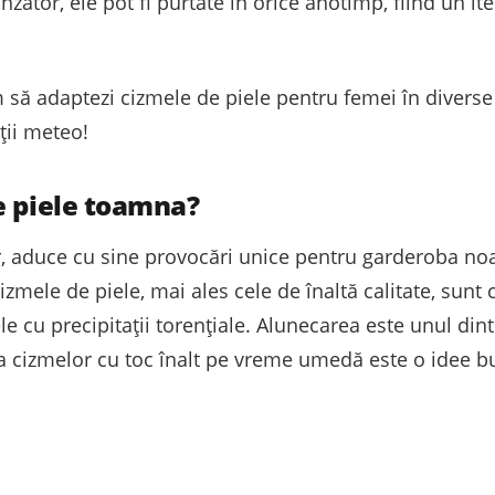
zător, ele pot fi purtate în orice anotimp, fiind un i
um să adaptezi cizmele de piele pentru femei în divers
iții meteo!
e piele toamna?
 aduce cu sine provocări unice pentru garderoba noa
mele de piele, mai ales cele de înaltă calitate, sunt c
le cu precipitații torențiale. Alunecarea este unul d
ea cizmelor cu toc înalt pe vreme umedă este o idee b