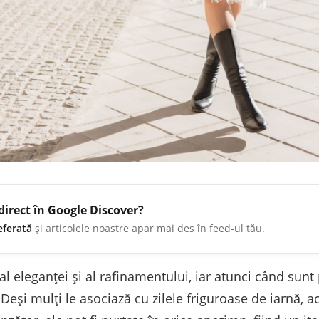
direct în Google Discover?
eferată
și articolele noastre apar mai des în feed-ul tău.
l eleganței și al rafinamentului, iar atunci când sunt
 Deși mulți le asociază cu zilele friguroase de iarnă, a