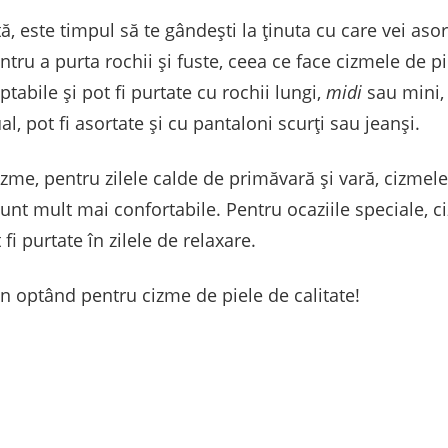
ă, este timpul să te gândești la ținuta cu care vei aso
ru a purta rochii și fuste, ceea ce face cizmele de pi
tabile și pot fi purtate cu rochii lungi,
midi
sau mini, 
l, pot fi asortate și cu pantaloni scurți sau jeanși.
zme, pentru zilele calde de primăvară și vară, cizmele 
 sunt mult mai confortabile. Pentru ocaziile speciale, 
fi purtate în zilele de relaxare.
on optând pentru cizme de piele de calitate!