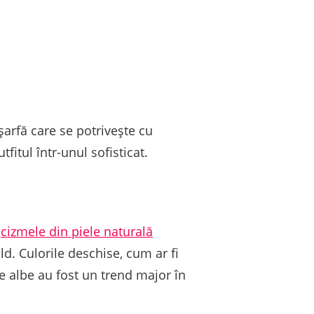
arfă care se potrivește cu
itul într-unul sofisticat.
,
cizmele din piele naturală
ld. Culorile deschise, cum ar fi
le albe au fost un trend major în