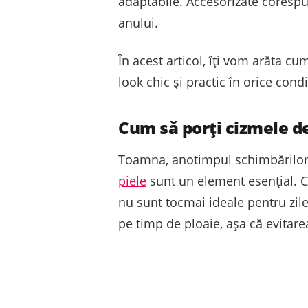
adaptabile. Accesorizate corespun
anului.
În acest articol, îți vom arăta c
look chic și practic în orice cond
Cum să porți cizmele d
Toamna, anotimpul schimbărilor,
piele
sunt un element esențial. Ciz
nu sunt tocmai ideale pentru zile
pe timp de ploaie, așa că evitar