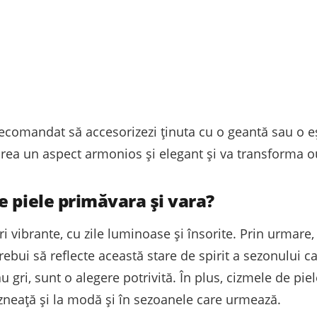
ecomandat să accesorizezi ținuta cu o geantă sau o eș
crea un aspect armonios și elegant și va transforma outf
e piele primăvara și vara?
 vibrante, cu zile luminoase și însorite. Prin urmare
trebui să reflecte această stare de spirit a sezonului ca
 gri, sunt o alegere potrivită. În plus, cizmele de pie
răzneață și la modă și în sezoanele care urmează.