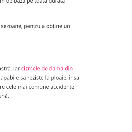
tem de bază pe toată durata
e sezoane, pentru a obține un
stră, iar
cizmele de damă din
apabile să reziste la ploaie, însă
intre cele mai comune accidente
ună.