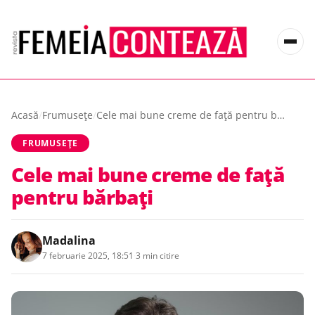
Acasă
/
Frumusețe
/
Cele mai bune creme de față pentru bărbați
FRUMUSEȚE
Cele mai bune creme de față
pentru bărbați
Madalina
7 februarie 2025, 18:51
·
3 min citire