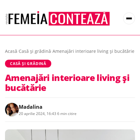
Acasă
/
Casă și grădină
/
Amenajări interioare living și bucătărie
CASĂ ȘI GRĂDINĂ
Amenajări interioare living și
bucătărie
Madalina
20 aprilie 2024, 16:43
·
6 min citire