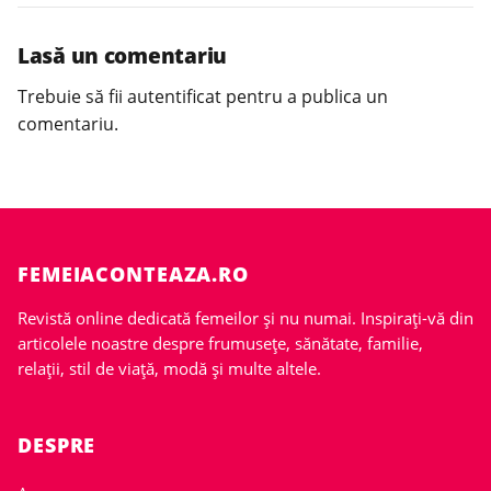
Lasă un comentariu
Trebuie să fii
autentificat
pentru a publica un
comentariu.
FEMEIACONTEAZA.RO
Revistă online dedicată femeilor și nu numai. Inspirați-vă din
articolele noastre despre frumusețe, sănătate, familie,
relații, stil de viață, modă și multe altele.
DESPRE