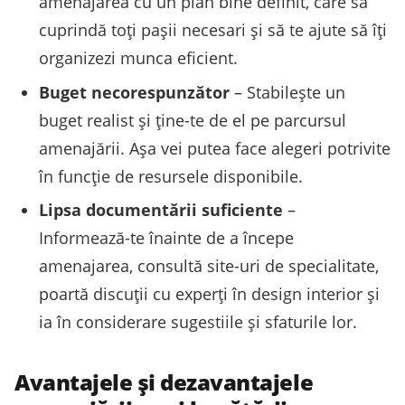
amenajarea cu un plan bine definit, care să
cuprindă toți pașii necesari și să te ajute să îți
organizezi munca eficient.
Buget necorespunzător
– Stabilește un
buget realist și ține-te de el pe parcursul
amenajării. Așa vei putea face alegeri potrivite
în funcție de resursele disponibile.
Lipsa documentării suficiente
–
Informează-te înainte de a începe
amenajarea, consultă site-uri de specialitate,
poartă discuții cu experți în design interior și
ia în considerare sugestiile și sfaturile lor.
Avantajele și dezavantajele