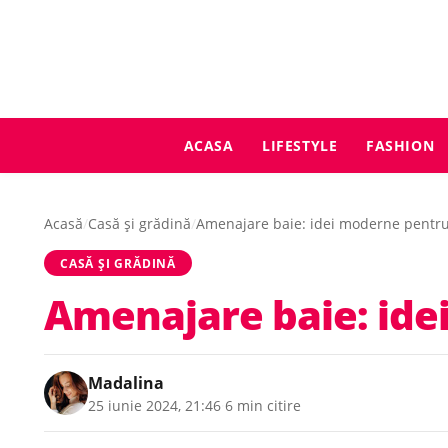
ACASA
LIFESTYLE
FASHION
Acasă
/
Casă și grădină
/
Amenajare baie: idei moderne pentru
CASĂ ȘI GRĂDINĂ
Amenajare baie: ide
Madalina
25 iunie 2024, 21:46
·
6 min citire