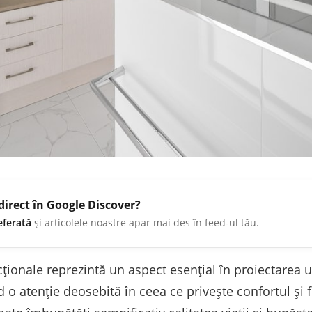
direct în Google Discover?
eferată
și articolele noastre apar mai des în feed-ul tău.
ionale reprezintă un aspect esențial în proiectarea u
nd o atenție deosebită în ceea ce privește confortul și