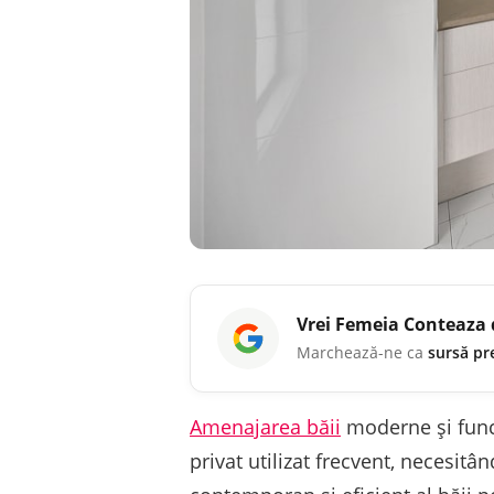
Vrei
Femeia Conteaza
Marchează-ne ca
sursă pr
Amenajarea băii
moderne și funcț
privat utilizat frecvent, necesitâ