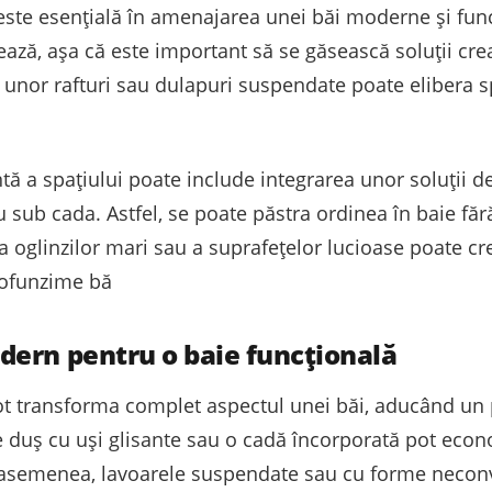
i este esențială în amenajarea unei băi moderne și func
ează, așa că este important să se găsească soluții cr
unor rafturi sau dulapuri suspendate poate elibera s
ntă a spațiului poate include integrarea unor soluții
 sub cada. Astfel, se poate păstra ordinea în baie fără
a oglinzilor mari sau a suprafețelor lucioase poate cr
rofunzime bă
ern pentru o baie funcțională
 transforma complet aspectul unei băi, aducând un pl
 duș cu uși glisante sau o cadă încorporată pot econo
 asemenea, lavoarele suspendate sau cu forme neconv