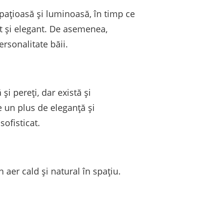
pațioasă și luminoasă, în timp ce
t și elegant. De asemenea,
rsonalitate băii.
și pereți, dar există și
 un plus de eleganță și
sofisticat.
er cald și natural în spațiu.