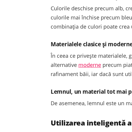
Culorile deschise precum alb, cr
culorile mai închise precum bleu
combinația de culori poate crea u
Materialele clasice și modern
În ceea ce privește materialele, g
alternative
moderne
precum piat
rafinament băii, iar dacă sunt uti
Lemnul, un material tot mai 
De asemenea, lemnul este un mate
Utilizarea inteligentă 