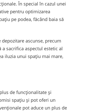
ționale. În special în cazul unei
eative pentru optimizarea
pațiu pe podea, făcând baia să
 de depozitare ascunse, precum
 a sacrifica aspectul estetic al
ea iluzia unui spațiu mai mare,
us de funcționalitate și
misi spațiu și pot oferi un
enționale pot aduce un plus de