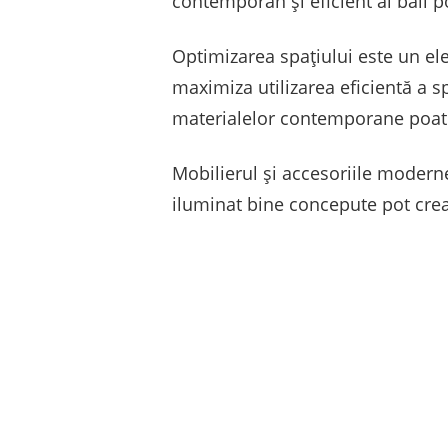
contemporan și eficient al băii po
Optimizarea spațiului este un el
maximiza utilizarea eficientă a sp
materialelor contemporane poate 
Mobilierul și accesoriile modern
iluminat bine concepute pot crea