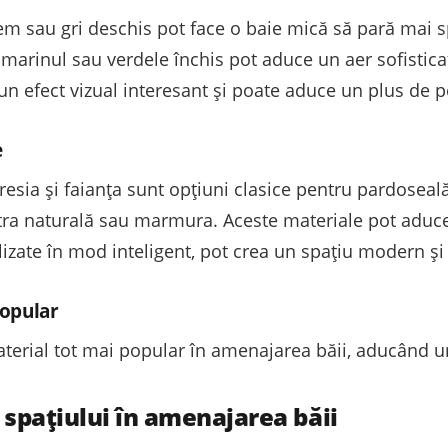
em sau gri deschis pot face o baie mică să pară mai s
marinul sau verdele închis pot aduce un aer sofistica
n efect vizual interesant și poate aduce un plus de pe
e
resia și faianța sunt opțiuni clasice pentru pardoseală 
ra naturală sau marmura. Aceste materiale pot aduce
lizate în mod inteligent, pot crea un spațiu modern și 
popular
rial tot mai popular în amenajarea băii, aducând un a
a spațiului în amenajarea băii